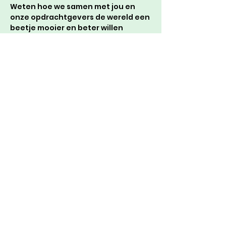
Weten hoe we samen met jou en 
onze opdrachtgevers de wereld een 
beetje mooier en beter willen 
maken? Ga naar de website
https://www.atosborne.nl/