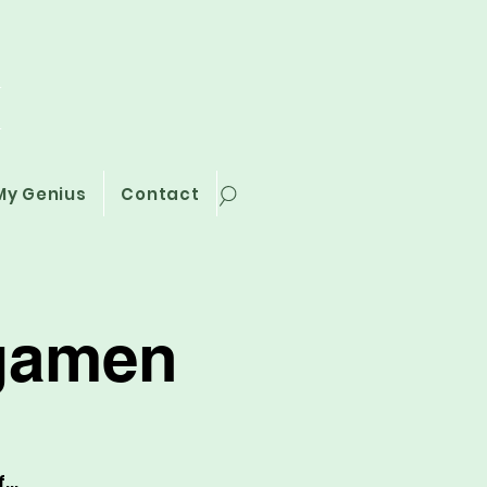
i
My Genius
Contact
gamen
...