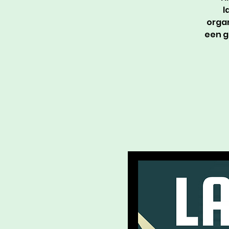
l
organ
een g