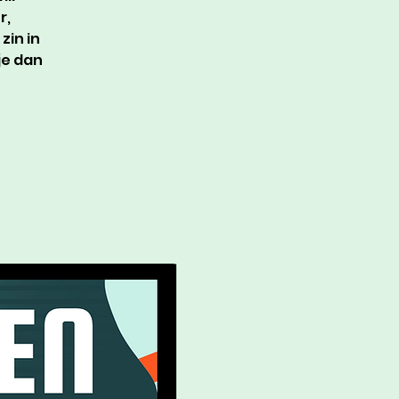
r,
zin in
je dan