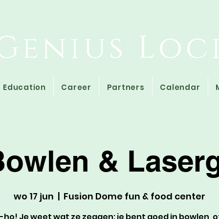
Study Association
Genius Loc
Education
Career
Partners
Calendar
Bowlen & Laser
wo 17 jun
  |  
Fusion Dome fun & food center
-ho! Je weet wat ze zeggen: je bent goed in bowlen, of