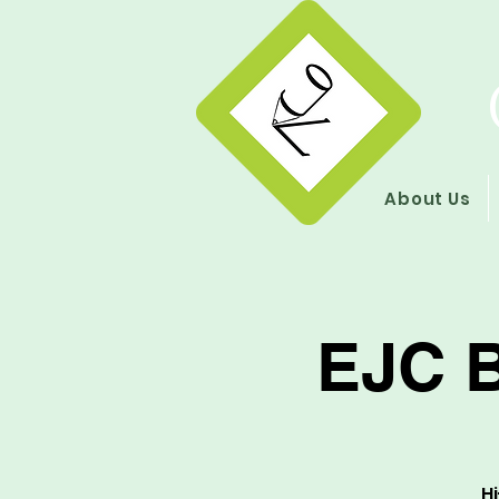
About Us
EJC 
Hi