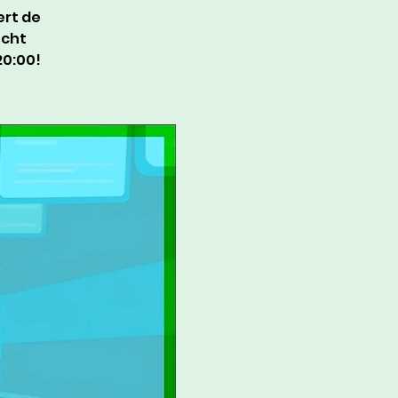
ert de
écht
20:00!