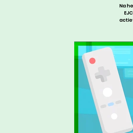
Na he
EJC
actie