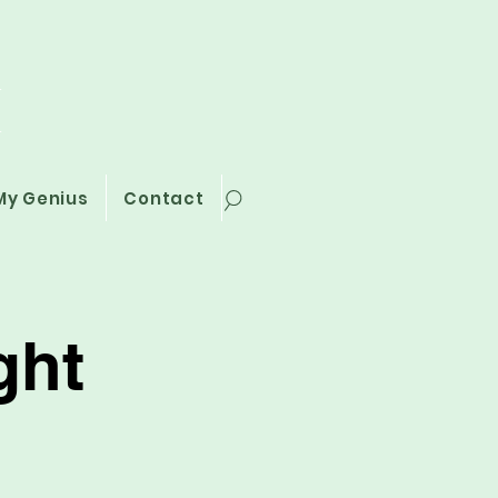
i
My Genius
Contact
ght