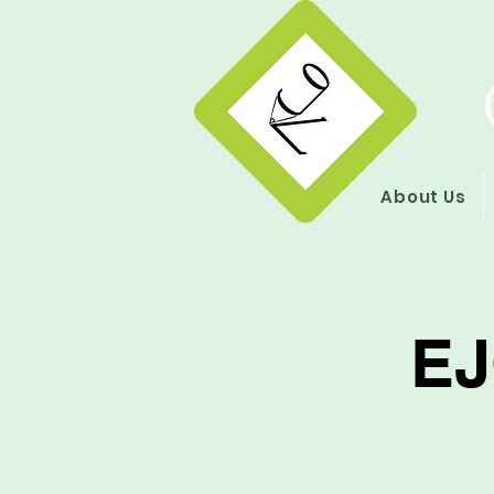
About Us
EJ