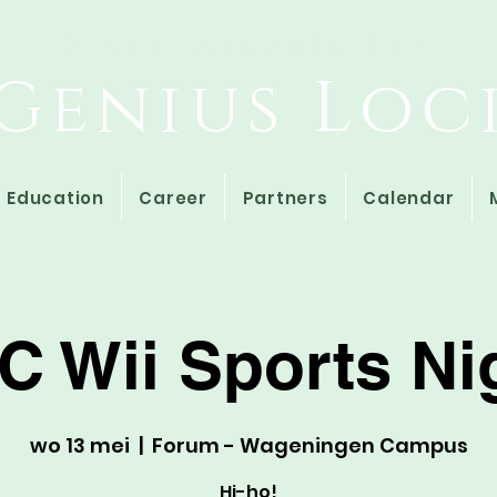
Study Association
Genius Loc
Education
Career
Partners
Calendar
C Wii Sports Ni
wo 13 mei
  |  
Forum - Wageningen Campus
Hi-ho!