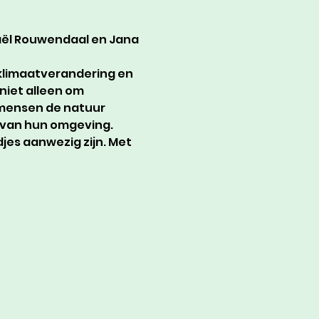
aël Rouwendaal en Jana 
klimaatverandering en 
 niet alleen om 
 mensen de natuur 
t van hun omgeving.
djes aanwezig zijn. Met 