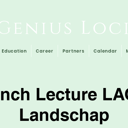
Study Association
Genius Loc
Education
Career
Partners
Calendar
nch Lecture L
Landschap