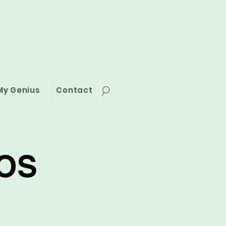
i
My Genius
Contact
AOS