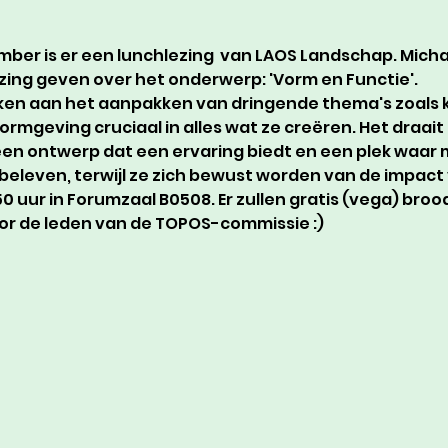
ber is er een lunchlezing  van LAOS Landschap. Mich
zing geven over het onderwerp: 'Vorm en Functie'.
ken aan het aanpakken van dringende thema's zoals 
 vormgeving cruciaal in alles wat ze creëren. Het draait
en ontwerp dat een ervaring biedt en een plek waar
 beleven, terwijl ze zich bewust worden van de impac
3.50 uur in Forumzaal B0508. Er zullen gratis (vega) broo
or de leden van de TOPOS-commissie :)