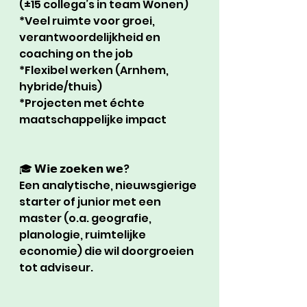
(±15 collega’s in team Wonen)
*Veel ruimte voor groei, 
verantwoordelijkheid en 
coaching on the job
*Flexibel werken (Arnhem, 
hybride/thuis)
*Projecten met échte 
maatschappelijke impact
🎓 𝗪𝗶𝗲 𝘇𝗼𝗲𝗸𝗲𝗻 𝘄𝗲?
Een analytische, nieuwsgierige 
starter of junior met een 
master (o.a. geografie, 
planologie, ruimtelijke 
economie) die wil doorgroeien 
tot adviseur.