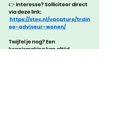
👉 Interesse? Solliciteer direct 
via deze link: 
https://stec.nl/vacature/train
ee-adviseur-wonen/
Twijfel je nog? Een 
kennismaking kan altijd. 
Bovendien staan er ook 
andere vacatures open!
Vacancies
External messages
See All
Recent Posts