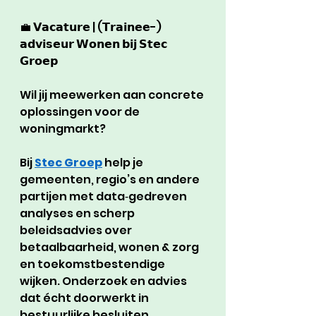
💼 𝗩𝗮𝗰𝗮𝘁𝘂𝗿𝗲 | (𝗧𝗿𝗮𝗶𝗻𝗲𝗲-) 
𝗮𝗱𝘃𝗶𝘀𝗲𝘂𝗿 𝗪𝗼𝗻𝗲𝗻 𝗯𝗶𝗷 𝗦𝘁𝗲𝗰 
𝗚𝗿𝗼𝗲𝗽
Wil jij meewerken aan concrete 
oplossingen voor de 
woningmarkt?
Bij 
Stec Groep
 help je 
gemeenten, regio’s en andere 
partijen met data‑gedreven 
analyses en scherp 
beleidsadvies over 
betaalbaarheid, wonen & zorg 
en toekomstbestendige 
wijken. Onderzoek en advies 
dat écht doorwerkt in 
bestuurlijke besluiten.