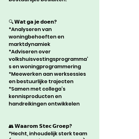
🔍 𝗪𝗮𝘁 𝗴𝗮 𝗷𝗲 𝗱𝗼𝗲𝗻?
*Analyseren van 
woningbehoeften en 
marktdynamiek
*Adviseren over 
volkshuisvestingsprogramma’
s en woningprogrammering
*Meewerken aan werksessies 
en bestuurlijke trajecten
*Samen met collega’s 
kennisproducten en 
handreikingen ontwikkelen
👥 𝗪𝗮𝗮𝗿𝗼𝗺 𝗦𝘁𝗲𝗰 𝗚𝗿𝗼𝗲𝗽?
*Hecht, inhoudelijk sterk team 